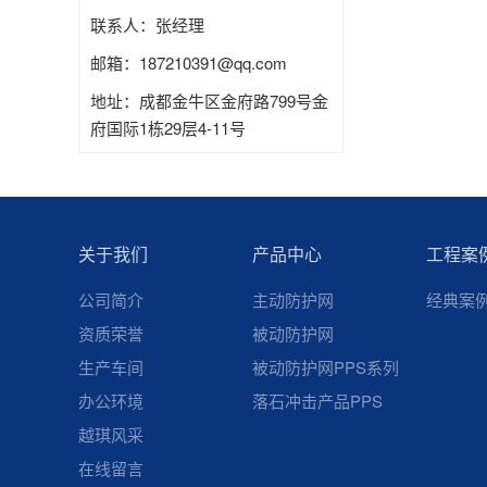
联系人：张经理
邮箱：187210391@qq.com
地址：成都金牛区金府路799号金
府国际1栋29层4-11号
关于我们
产品中心
工程案
公司简介
主动防护网
经典案
资质荣誉
被动防护网
生产车间
被动防护网PPS系列
办公环境
落石冲击产品PPS
越琪风采
在线留言