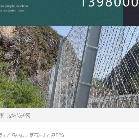
家
边坡防护网
页
产品中心
落石冲击产品PPS
>
>