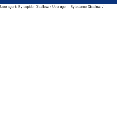
User-agent: Bytespider Disallow: / User-agent: Bytedance Disallow: /